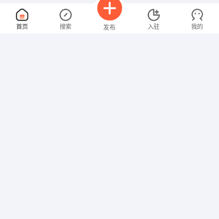
橡胶技术工程师
面议
首页
搜索
入驻
我的
发布
08-09
性别不限
经验不限
湖北中南物资有限公司
申请
武汉市武昌紫阳路147号
会计
面议
招聘信息
求职简历
08-09
性别不限
经验不限
鄂州市鸿鑫隆汽车销售服务有限公司
申请
鄂州市泽林区吴家湾特一号（武黄高速泽林出口处即到）
客服前台
面议
08-09
性别不限
经验不限
湖北美家建筑装饰工程有限公司
申请
蟠龙路武汉东全友家居前面美家建筑装饰